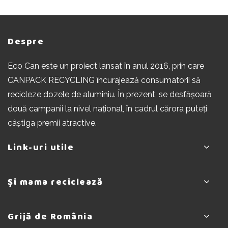
Despre
Eco Can este un proiect lansat în anul 2016, prin care
CANPACK RECYCLING încurajează consumatorii să
recicleze dozele de aluminiu. În prezent, se desfășoară
două campanii la nivel național, în cadrul cărora puteți
câștiga premii atractive.
Link-uri utile
Despre noi
Și mama reciclează
Intrebari frecvente
Contact
Pagina principala
ReCaptcha – Confidenţialitate
Grijă de România
Extrageri