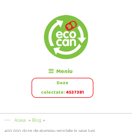
Meniu
Doze
colectate:
4537381
Acasa
»
Blog
»
400.000 doze de aluminiu reciclate în șase luni