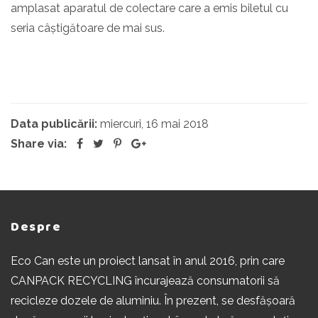
amplasat aparatul de colectare care a emis biletul cu
seria câștigătoare de mai sus.
Data publicării:
miercuri, 16 mai 2018
Share via:
Despre
Eco Can este un proiect lansat în anul 2016, prin care
CANPACK RECYCLING încurajează consumatorii să
recicleze dozele de aluminiu. În prezent, se desfășoară