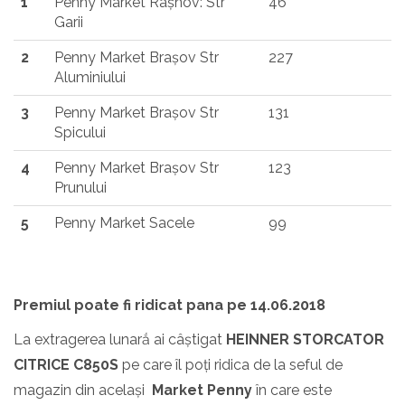
1
Penny Market Rașnov: Str
46
Garii
2
Penny Market Brașov Str
227
Aluminiului
3
Penny Market Brașov Str
131
Spicului
4
Penny Market Brașov Str
123
Prunului
5
Penny Market Sacele
99
Premiul poate fi ridicat pana pe 14.06.2018
La extragerea lunarắ ai câștigat
HEINNER STORCATOR
CITRICE C850S
pe care îl poți ridica de la seful de
magazin din același
Market Penny
în care este