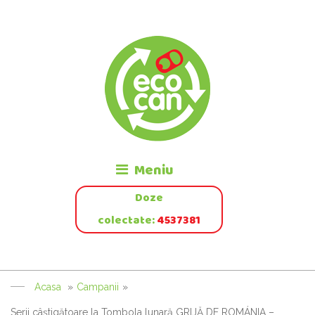
Meniu
Doze
colectate:
4537381
Acasa
»
Campanii
»
Serii câştigătoare la Tombola lunară GRIJĂ DE ROMÁNIA –