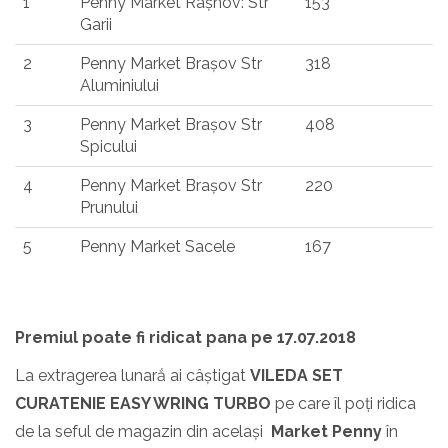
1
Penny Market Rașnov: Str
153
Garii
2
Penny Market Brașov Str
318
Aluminiului
3
Penny Market Brașov Str
408
Spicului
4
Penny Market Brașov Str
220
Prunului
5
Penny Market Sacele
167
Premiul poate fi ridicat pana pe 17.07.2018
La extragerea lunarắ ai câștigat
VILEDA SET
CURATENIE EASY WRING TURBO
pe care îl poți ridica
de la seful de magazin din același
Market Penny
în