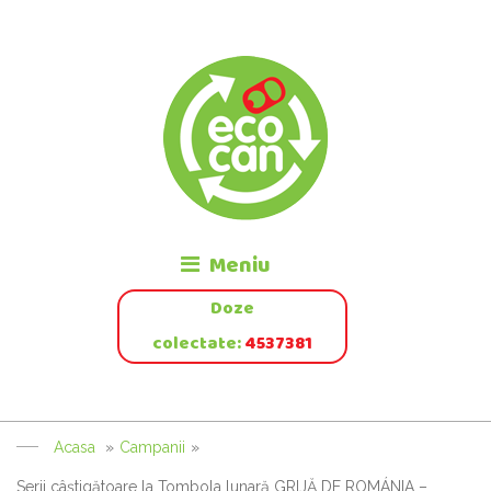
Meniu
Doze
colectate:
4537381
Acasa
»
Campanii
»
Serii câştigătoare la Tombola lunară GRIJĂ DE ROMÁNIA –