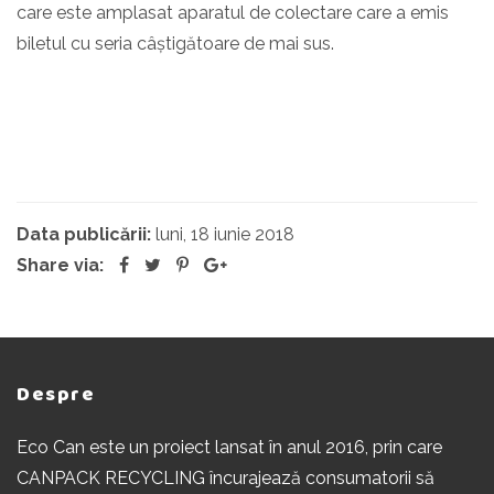
care este amplasat aparatul de colectare care a emis
biletul cu seria câștigătoare de mai sus.
Data publicării:
luni, 18 iunie 2018
Share via:
Despre
Eco Can este un proiect lansat în anul 2016, prin care
CANPACK RECYCLING încurajează consumatorii să