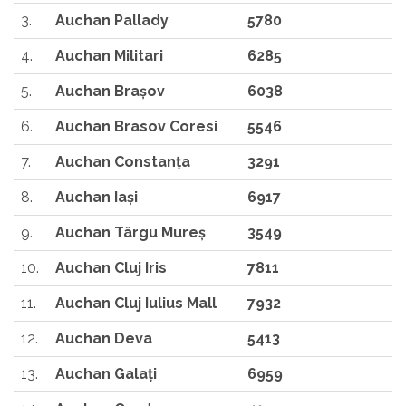
3.
Auchan Pallady
5780
4.
Auchan Militari
6285
5.
Auchan Braşov
6038
6.
Auchan Brasov Coresi
5546
7.
Auchan Constanţa
3291
8.
Auchan Iaşi
6917
9.
Auchan Târgu Mureş
3549
10.
Auchan Cluj Iris
7811
11.
Auchan Cluj Iulius Mall
7932
12.
Auchan Deva
5413
13.
Auchan Galaţi
6959