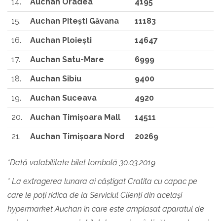
14.
Auchan Oradea
4195
15.
Auchan Piteşti Găvana
11183
16.
Auchan Ploieşti
14647
17.
Auchan Satu-Mare
6999
18.
Auchan Sibiu
9400
19.
Auchan Suceava
4920
20.
Auchan Timişoara Mall
14511
21.
Auchan Timişoara Nord
20269
*Dată valabilitate bilet tombolă 30.03.2019
* La extragerea lunara ai câștigat Cratita cu capac pe
care le poți ridica de la Serviciul Clienți din același
hypermarket Auchan în care este amplasat aparatul de