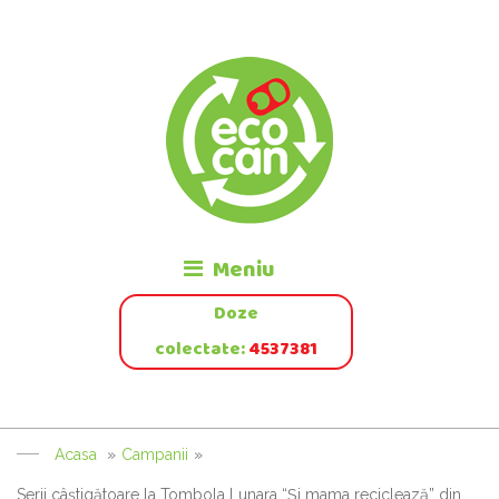
Meniu
Doze
colectate:
4537381
Acasa
»
Campanii
»
Serii câştigătoare la Tombola Lunara “Şi mama reciclează” din