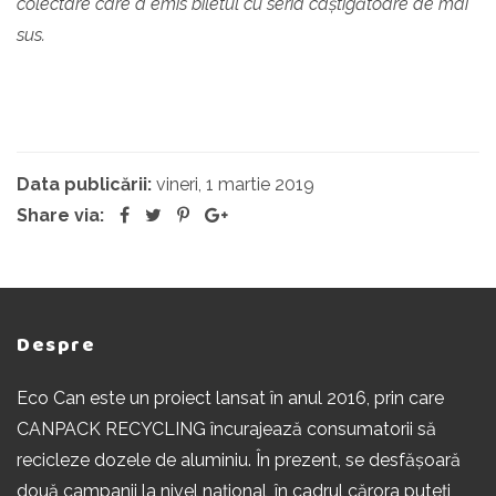
colectare care a emis biletul cu seria câștigătoare de mai
sus.
Data publicării:
vineri, 1 martie 2019
Share via:
Despre
Eco Can este un proiect lansat în anul 2016, prin care
CANPACK RECYCLING încurajează consumatorii să
recicleze dozele de aluminiu. În prezent, se desfășoară
două campanii la nivel național, în cadrul cărora puteți