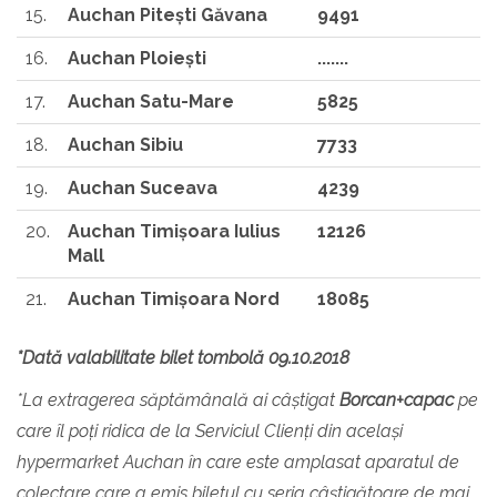
15.
Auchan Piteşti Găvana
9491
16.
Auchan Ploieşti
.......
17.
Auchan Satu-Mare
5825
18.
Auchan Sibiu
7733
19.
Auchan Suceava
4239
20.
Auchan Timişoara Iulius
12126
Mall
21.
Auchan Timişoara Nord
18085
*Dată valabilitate bilet tombolă 09.10.2018
*La extragerea săptămânală ai câștigat
Borcan+capac
pe
care îl poți ridica de la
Serviciul Clienți din
același
hypermarket Auchan în care este amplasat aparatul de
colectare care a emis biletul cu seria câștigătoare de mai