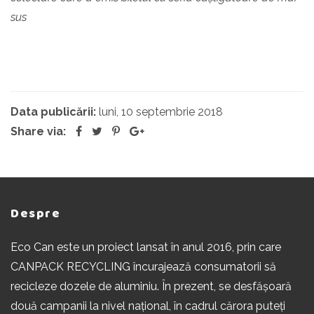
sus
Data publicării:
luni, 10 septembrie 2018
Share via:
Despre
Eco Can este un proiect lansat în anul 2016, prin care
CANPACK RECYCLING încurajează consumatorii să
recicleze dozele de aluminiu. În prezent, se desfășoară
două campanii la nivel național, în cadrul cărora puteți