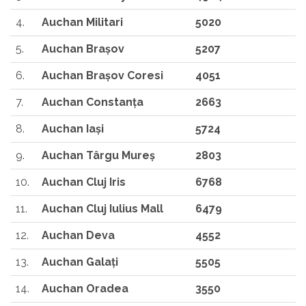
4.
Auchan Militari
5020
5.
Auchan Braşov
5207
6.
Auchan Braşov Coresi
4051
7.
Auchan Constanţa
2663
8.
Auchan Iaşi
5724
9.
Auchan Târgu Mureş
2803
10.
Auchan Cluj Iris
6768
11.
Auchan Cluj Iulius Mall
6479
12.
Auchan Deva
4552
13.
Auchan Galaţi
5505
14.
Auchan Oradea
3550