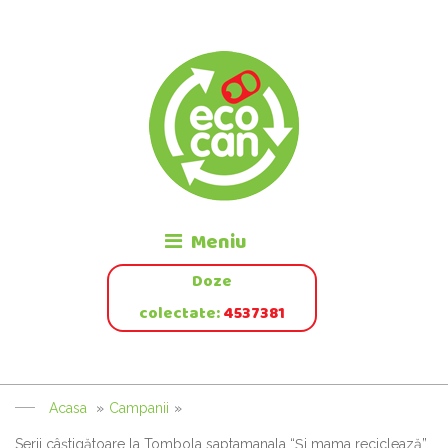
Meniu
Doze
colectate:
4537381
Acasa
»
Campanii
»
Serii câştigătoare la Tombola saptamanala “Şi mama reciclează”